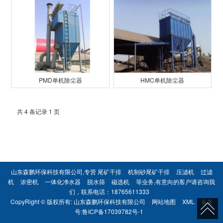
PMD单机除尘器
HMC单机除尘器
共 4 条记录 1 页
山东森鹏环保科技有限公司,专营
尾矿干排
机制砂尾矿干排
压滤机
过滤
机
浓密机
一体化净水器
脱水筛
磁选机
等业务,有意向的客户请咨询我
们，联系电话：
18765611333
CopyRight © 版权所有:
山东森鹏环保科技有限公司
网站地图
XML
备案
号:
鲁ICP备17039782号-1