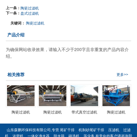
上一条：
陶瓷过滤机
下一条：
盘式过滤机
关键词：
陶瓷过滤机
产品介绍
为确保网站收录效果，请输入不少于200字且非重复的产品内容介
绍。
相关推荐
更多>>
陶瓷过滤机
陶瓷过滤机
带式真空过滤机
陶瓷过滤机
山东森鹏环保科技有限公司,专营
尾矿干排
机制砂尾矿干排
压滤机
过滤
机
浓密机
一体化净水器
脱水筛
磁选机
等业务,有意向的客户请咨询我