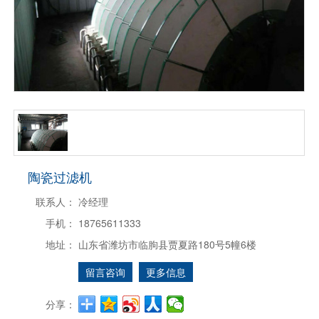
陶瓷过滤机
联系人：
冷经理
手机：
18765611333
地址：
山东省潍坊市临朐县贾夏路180号5幢6楼
留言咨询
更多信息
分享：