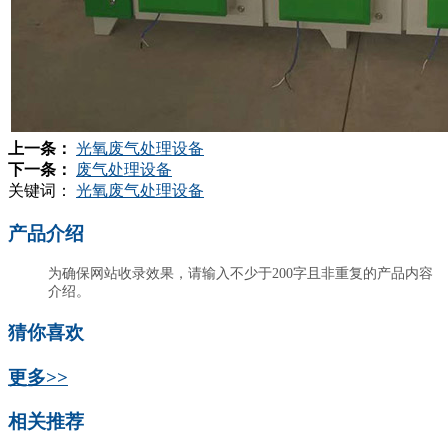
上一条：
光氧废气处理设备
下一条：
废气处理设备
关键词：
光氧废气处理设备
产品介绍
为确保网站收录效果，请输入不少于200字且非重复的产品内容
介绍。
猜你喜欢
更多>>
相关推荐