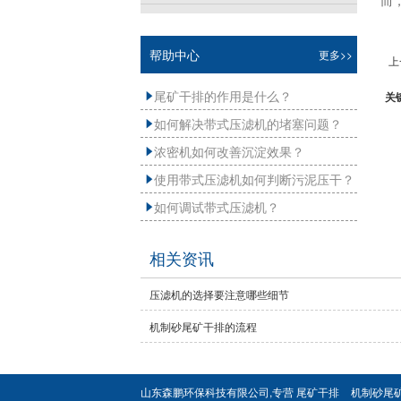
帮助中心
更多>>
上
尾矿干排的作用是什么？
关

如何解决带式压滤机的堵塞问题？

浓密机如何改善沉淀效果？

使用带式压滤机如何判断污泥压干？

如何调试带式压滤机？

相关资讯
压滤机的选择要注意哪些细节
机制砂尾矿干排的流程
山东森鹏环保科技有限公司,专营
尾矿干排
机制砂尾