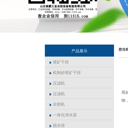
您当
产品展示
尾矿干排

机制砂尾矿干排

压滤机

尾
过滤机

物
浓密机

一体化净水器

脱水筛
