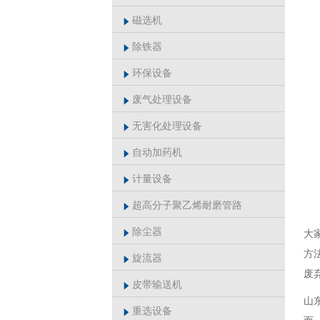
磁选机

除铁器

环保设备

废气处理设备

无害化处理设备

自动加药机

计量设备

超高分子聚乙烯耐磨管路

除尘器
大

方
旋流器

废
皮带输送机

山
重选设备

而