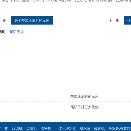
一条 ：
下一条 ：
关于带式压滤机的应用
什
键词：
尾矿干排
带式压滤机的应用
尾矿干排三大优势
矿干排
压滤机
过滤机
浓密机
一体化净水器
脱水筛
磁选机
等业务,有意