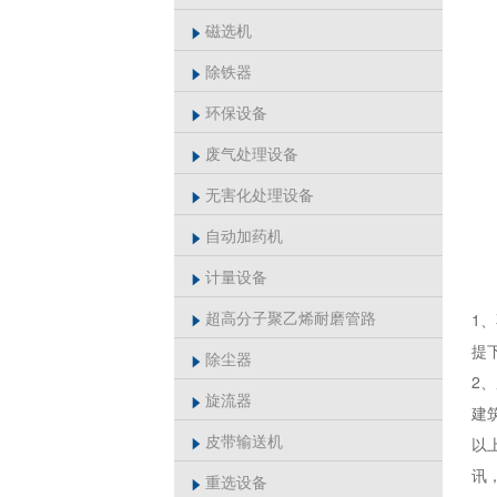
磁选机

除铁器

环保设备

废气处理设备

无害化处理设备

自动加药机

计量设备

超高分子聚乙烯耐磨管路
1

提
除尘器

2
旋流器

建
皮带输送机
以

讯
重选设备
