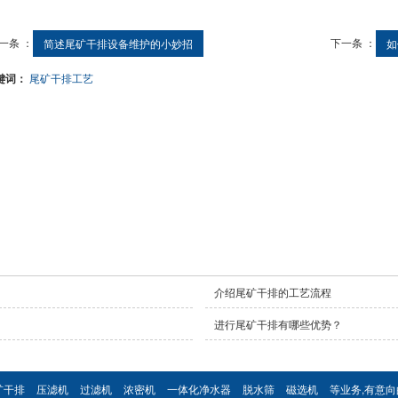
一条 ：
下一条 ：
简述尾矿干排设备维护的小妙招
如
键词：
尾矿干排工艺
介绍尾矿干排的工艺流程
进行尾矿干排有哪些优势？
矿干排
压滤机
过滤机
浓密机
一体化净水器
脱水筛
磁选机
等业务,有意