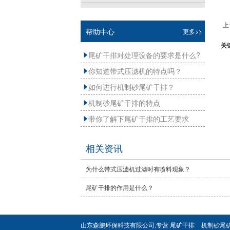
上
帮助中心
更多>>
关
尾矿干排对处理设备的要求是什么?

你知道带式压滤机的特点吗？

如何进行机制砂尾矿干排？

机制砂尾矿干排的特点

带你了解下尾矿干排的工艺要求

相关资讯
为什么带式压滤机过滤时有喷料现象？
尾矿干排的作用是什么？
山东森鹏环保科技有限公司,专营
尾矿干排
机制砂尾