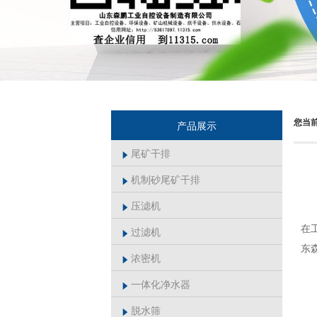
您当
产品展示
尾矿干排

机制砂尾矿干排

压滤机

在
过滤机

东
浓密机

一体化净水器

脱水筛
